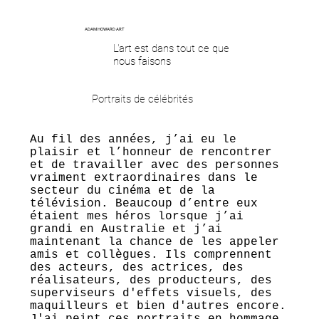
ADAM HOWARD ART
L'art est dans tout ce que
nous faisons
Portraits de célébrités
Au fil des années, j’ai eu le
plaisir et l’honneur de rencontrer
et de travailler avec des personnes
vraiment extraordinaires dans le
secteur du cinéma et de la
télévision. Beaucoup d’entre eux
étaient mes héros lorsque j’ai
grandi en Australie et j’ai
maintenant la chance de les appeler
amis et collègues. Ils comprennent
des acteurs, des actrices, des
réalisateurs, des producteurs, des
superviseurs d'effets visuels, des
maquilleurs et bien d'autres encore.
J'ai peint ces portraits en hommage