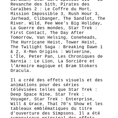
Revanche des Sith, Pirates des
Caraïbes 2 : Le Coffre du Mort,
Mission Impossible 3, Rush Hour 3,
Jarhead, Clibanger, The Sandlot, The
River. Wild, Pee Wee's Big Holiday,
La Guerre des mondes, Star Trek :
First Contact, The Day After
Tomorrow, Van Helsing, Coneheads,
The Hurricane Heist, Tower Heist,
The Twilight Saga : Breaking Dawn 1
& 2, X-Men Origins : Wolverine,
L'Île, Peter Pan, Les Chroniques de
Narnia : Le Lion, La Sorcière et
l'Armoire magique et Bram Stokers
Dracula.
Il a créé des effets visuels et des
animations pour des séries
télévisées telles que Star Trek :
Deep Space Nine, Star Trek :
Voyager, Star Trek : Enterprise,
Will & Grace, That 70's Show et les
tableaux emblématiques du titre
d'ouverture des Simpsons. Il a été